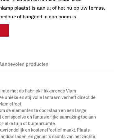
nlamp plaatst is aan u; of het nu op uw terras,
ordeur of hangend in een boom is.
Aanbevolen producten
uimte met de Fabriek Flikkerende Vlam
unieke en stijlvolle lantaarn verheft direct de
vlam effect.
om de elementen te doorstaan en een lange
een speelse en fantasierijke aanraking toe aan
r elke tuin of buitenruimte.
vriendelijk en kosteneffectief maakt. Plaats
uandian
laden, en geniet 's nachts van het zachte,